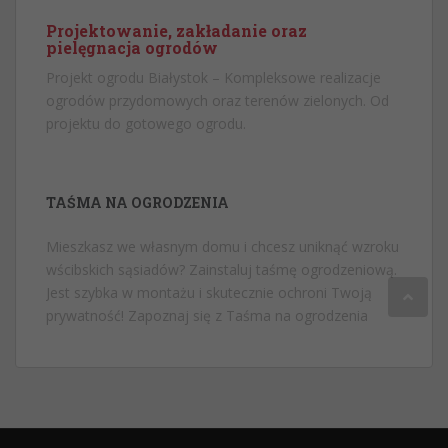
Projektowanie, zakładanie oraz
pielęgnacja ogrodów
Projekt ogrodu Białystok
– Kompleksowe realizacje
ogrodów przydomowych oraz terenów zielonych. Od
projektu do gotowego ogrodu.
TAŚMA NA OGRODZENIA
Mieszkasz we własnym domu i chcesz uniknąć wzroku
wścibskich sąsiadów? Zainstaluj taśmę ogrodzeniową.
Jest szybka w montażu i skutecznie ochroni Twoją
prywatność! Zapoznaj się z
Taśma na ogrodzenia