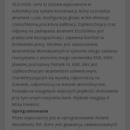
42,6 m2/h. seria XJ została wyposażona w
automatyczny system konserwacji, który oszczędza
atrament i czas. Konfiguracja głowic w linii eliminuje
czasochłonną procedurę kalibracji. Szybkoschnący oraz
odporny na zadrapania atrament EcoSolMax jest
praktycznie bezzapachowy i zapewnia komfort w
środowisku pracy. Możliwe jest zastosowanie
atramentów alternatywnych w systemie stłego zasilania
i korzystanie z ekonomicznego zamiennika KML INKS
(dawniej pod nazwą Flemink II). KML Inks jest
szybkoschnącym atramentem solwentowym,
charakteryzującym się wysoką odpornością na
ścieranie, odpornością na warunki atmosferyczne.
Pozwala na osiągnięcie większych prędkości drukowania
przy tym smym nasyceniu barw. Wydruki osiągają 4-
letnią trwałość.
Oprogramowanie
Ploter wyposażony jest w oprogramowanie Roland
VersaWorks RIP, które jest gwarancją zaawansowanych