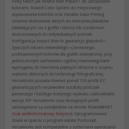
funkji takich jak Roland Max Impact?. do zarządzania
kolorami, Roland Color System do miejscowego
dopasowania kolorów oraz Variable Data Printing
zmienne drukowanie danych do tworzenia plakatów
(składających się z grafiki i tekstu) lub oznakowań
dostosowanych do indywidualnych potrzeb.
Konfiguracja Impact Max to gwarancja głębokich i
żywszych odcieni niebieskiego i czerwonego,
podstawowoych kolorów dla grafiki zewnętrznej, przy
jednoczesnym zachowaniu ogólnej równowagi barw
wymaganej do tworzenia pięknych obrazów o stopniu
realizmu zbliżonych do technologii fotograficznej.
VersaWorks posiada również ponad 150 profili ICC
gwarantujących niezawodne rezultaty podczad
pierwszego i każdego kolejnego wydruku. Uaktualniane
wersje RIP VersaWorks oraz dostępnych profili
udostępniane są nieodpłatnie na stronie Roland@NET.
Druk wielkoformatowy Białystok
Oprogramowanie
działa w oparciu o program Adobe Postscript,
VersaWorks jest kompatybilne z systemami operacyjnyi