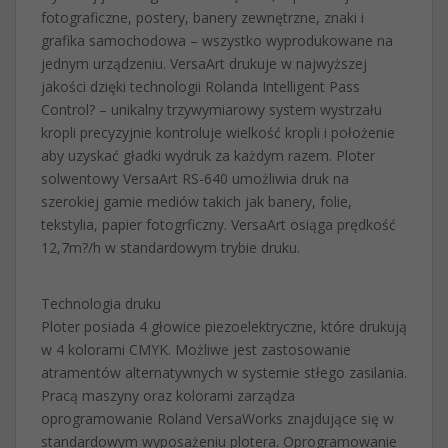
fotograficzne, postery, banery zewnętrzne, znaki i
grafika samochodowa – wszystko wyprodukowane na
jednym urządzeniu. VersaArt drukuje w najwyższej
jakości dzięki technologii Rolanda Intelligent Pass
Control? – unikalny trzywymiarowy system wystrzału
kropli precyzyjnie kontroluje wielkość kropli i położenie
aby uzyskać gładki wydruk za każdym razem. Ploter
solwentowy VersaArt RS-640 umożliwia druk na
szerokiej gamie mediów takich jak banery, folie,
tekstylia, papier fotogrficzny. VersaArt osiąga prędkość
12,7m?/h w standardowym trybie druku.
Technologia druku
Ploter posiada 4 głowice piezoelektryczne, które drukują
w 4 kolorami CMYK. Możliwe jest zastosowanie
atramentów alternatywnych w systemie stłego zasilania.
Pracą maszyny oraz kolorami zarządza
oprogramowanie Roland VersaWorks znajdujące się w
standardowym wyposażeniu plotera. Oprogramowanie