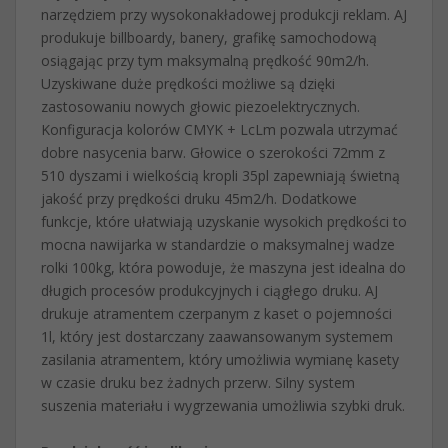
narzędziem przy wysokonakładowej produkcji reklam. AJ
produkuje billboardy, banery, grafikę samochodową
osiągając przy tym maksymalną prędkość 90m2/h.
Uzyskiwane duże prędkości możliwe są dzięki
zastosowaniu nowych głowic piezoelektrycznych.
Konfiguracja kolorów CMYK + LcLm pozwala utrzymać
dobre nasycenia barw. Głowice o szerokości 72mm z
510 dyszami i wielkością kropli 35pl zapewniają świetną
jakość przy prędkości druku 45m2/h. Dodatkowe
funkcje, które ułatwiają uzyskanie wysokich prędkości to
mocna nawijarka w standardzie o maksymalnej wadze
rolki 100kg, która powoduje, że maszyna jest idealna do
długich procesów produkcyjnych i ciągłego druku. AJ
drukuje atramentem czerpanym z kaset o pojemności
1l, który jest dostarczany zaawansowanym systemem
zasilania atramentem, który umożliwia wymianę kasety
w czasie druku bez żadnych przerw. Silny system
suszenia materiału i wygrzewania umożliwia szybki druk.