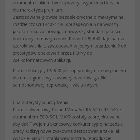
atramentu i lakieru tworzą wzory i wypukłości idealne
dla marek typu premium.
Zastosowane głowice piezoelektryczne o maksymalnej
rozdzielczości 1440×1440 dpi zapewniają najwyższą
jakość druku zachowując najwyższy standard jakości
druku innych maszyn marki Roland. LEJ-640 daje bardzo
szeroki wachlarz zastosowań w jednym urządzeniu ? od
prototypów opakowań przez POP-y do
wielkoformatowych aplikacji.
Ploter drukujący RS-640 jest optymalnym rozwiązaniem
dla druku grafiki wystawowej, banerów, grafiki
samochodowej, reprodukcji i wielu innych.
Charakterystyka urządzenia
Ploter solwentowy Roland VersaArt RS-640 i RS-540 z
atramentem ECO-SOL MAX? zostały zaprojektowane
aby dać Twojemu biznesowy konkurencyjne narzędzie
pracy. Odkryj nowe zyskowne zastosowania takie jak
wysokiej jakości grafiki wewnętrzne, reprodukcje