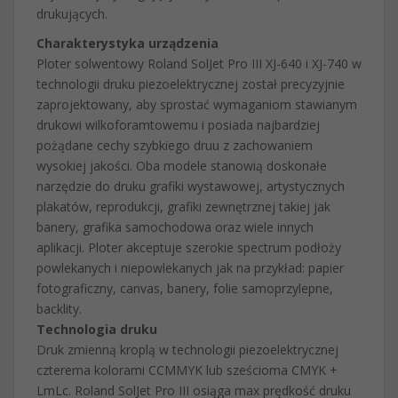
drukujących.
Charakterystyka urządzenia
Ploter solwentowy Roland SolJet Pro III XJ-640 i XJ-740 w
technologii druku piezoelektrycznej został precyzyjnie
zaprojektowany, aby sprostać wymaganiom stawianym
drukowi wilkoforamtowemu i posiada najbardziej
pożądane cechy szybkiego druu z zachowaniem
wysokiej jakości. Oba modele stanowią doskonałe
narzędzie do druku grafiki wystawowej, artystycznych
plakatów, reprodukcji, grafiki zewnętrznej takiej jak
banery, grafika samochodowa oraz wiele innych
aplikacji. Ploter akceptuje szerokie spectrum podłoży
powlekanych i niepowlekanych jak na przykład: papier
fotograficzny, canvas, banery, folie samoprzylepne,
backlity.
Technologia druku
Druk zmienną kroplą w technologii piezoelektrycznej
czterema kolorami CCMMYK lub sześcioma CMYK +
LmLc. Roland SolJet Pro III osiąga max prędkość druku