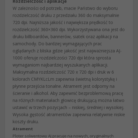
Rozdzielczość i aplikacje
W zależności od potrzeb, macie Państwo do wyboru
rozdzielczość druku z przedziału 360 do maksymalnie
720 dpi. Najniższa jakość i największa prędkość to
rozdzielczość 360×360 dpi. Wykorzystywana ona jest do
druku billboardów, bannerów, siatek oraz aplikacji na
samochody. Do bardziej wymagających prac
oglądanych z bliska gdzie jakość jest najważniejsza AJ-
1000 oferuje rozdzielczości 720 dpi która sprosta
wymaganiom najbardziej wyszukanych aplikacji.
Maksymalna rozdzielczość 720 x 720 dpi i druk w 6
kolorach CMYKLcLm zapewnia świetną kolorystykę i
płynne przejścia tonalne. Atrament jest odporny na
ścieranie i alkohol. Aby zapewnić bezproblemową pracę
na różnych materiałach głowicę drukującą można łatwo
ustawić w trzech pozycjach – niskiej, średniej i wysokiej.
Wysoka gęstość atramentów zapewnia relatywnie niskie
koszty druku.
Atrament
Ploter solwentowy AJ pracuje na nowych, oryginalnych