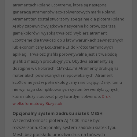
atramentach Roland EcoXtreme, które są następną
generacją atramentów eco-solwentowych marki Roland.
Atrament ten został stworzony specjalnie dla plotera Roland
AJ aby zapewnić wyjątkowe nasycenie kolorów, szerszą
gamę kolorów i wysoką trwałość. Wybierz atrament
EcoXtreme dla trwałości do 3 lat w warunkach zewnętrznych
lub ekonomiczny EcoXtreme LT do krótko terminowych
aplikacji. Trwałość grafiki porównywalna jest z trwałością
grafik z maszyn produkcyjnych. Obydwa atramenty są
dostępne w 6 kolorach (CMYKLcLm). Atramenty drukują na
materiałach powlekanych i niepowlekanych. Atrament
EcoXtreme jest w pełni ekologiczny i nie trujący. Dzięki temu
nie wymaga skomplikowanych systemów wentylacyjnych,
które należy stosować przy twardym solwencie.
Druk
wielkoformatowy Białystok
Opcjonalny system zadruku siatek MESH
Wszechstronność plotera AJ-1000 może być
rozszerzona. Opcjonalny system zadruku siatek typu
Mesh bez podkładu umożliwi druk na tańszych