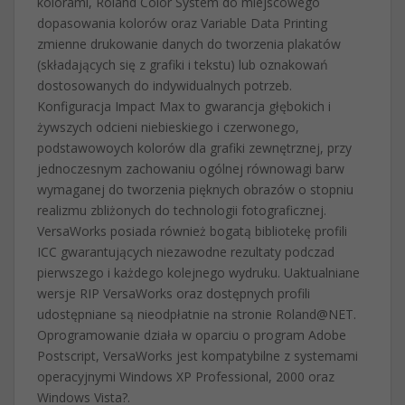
kolorami, Roland Color System do miejscowego
dopasowania kolorów oraz Variable Data Printing
zmienne drukowanie danych do tworzenia plakatów
(składających się z grafiki i tekstu) lub oznakowań
dostosowanych do indywidualnych potrzeb.
Konfiguracja Impact Max to gwarancja głębokich i
żywszych odcieni niebieskiego i czerwonego,
podstawowoych kolorów dla grafiki zewnętrznej, przy
jednoczesnym zachowaniu ogólnej równowagi barw
wymaganej do tworzenia pięknych obrazów o stopniu
realizmu zbliżonych do technologii fotograficznej.
VersaWorks posiada również bogatą bibliotekę profili
ICC gwarantujących niezawodne rezultaty podczad
pierwszego i każdego kolejnego wydruku. Uaktualniane
wersje RIP VersaWorks oraz dostępnych profili
udostępniane są nieodpłatnie na stronie Roland@NET.
Oprogramowanie działa w oparciu o program Adobe
Postscript, VersaWorks jest kompatybilne z systemami
operacyjnymi Windows XP Professional, 2000 oraz
Windows Vista?.