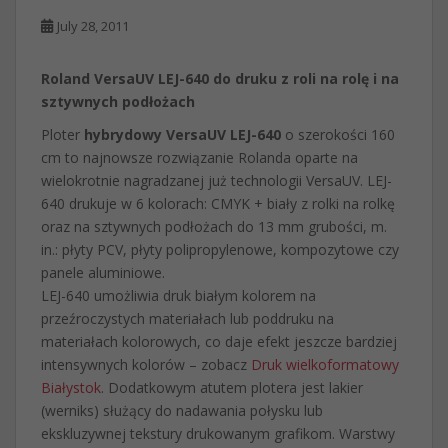
July 28, 2011
Roland VersaUV LEJ-640 do druku z roli na rolę i na
sztywnych podłożach
Ploter
hybrydowy VersaUV LEJ-640
o szerokości 160
cm to najnowsze rozwiązanie Rolanda oparte na
wielokrotnie nagradzanej już technologii VersaUV. LEJ-
640 drukuje w 6 kolorach: CMYK + biały z rolki na rolkę
oraz na sztywnych podłożach do 13 mm grubości, m.
in.: płyty PCV, płyty polipropylenowe, kompozytowe czy
panele aluminiowe.
LEJ-640 umożliwia druk białym kolorem na
przeźroczystych materiałach lub poddruku na
materiałach kolorowych, co daje efekt jeszcze bardziej
intensywnych kolorów – zobacz
Druk wielkoformatowy
Białystok
. Dodatkowym atutem plotera jest lakier
(werniks) służący do nadawania połysku lub
ekskluzywnej tekstury drukowanym grafikom. Warstwy