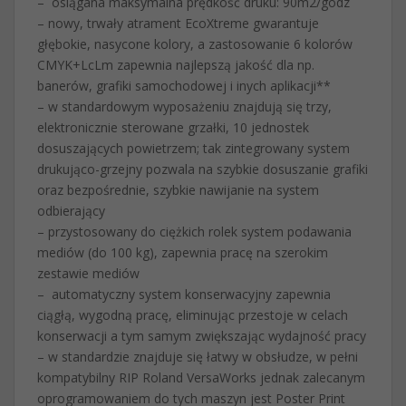
– osiągana maksymalna prędkość druku: 90m2/godz
– nowy, trwały atrament EcoXtreme gwarantuje
głębokie, nasycone kolory, a zastosowanie 6 kolorów
CMYK+LcLm zapewnia najlepszą jakość dla np.
banerów, grafiki samochodowej i inych aplikacji**
– w standardowym wyposażeniu znajdują się trzy,
elektronicznie sterowane grzałki, 10 jednostek
dosuszających powietrzem; tak zintegrowany system
drukująco-grzejny pozwala na szybkie dosuszanie grafiki
oraz bezpośrednie, szybkie nawijanie na system
odbierający
– przystosowany do ciężkich rolek system podawania
mediów (do 100 kg), zapewnia pracę na szerokim
zestawie mediów
– automatyczny system konserwacyjny zapewnia
ciągłą, wygodną pracę, eliminując przestoje w celach
konserwacji a tym samym zwiększając wydajność pracy
– w standardzie znajduje się łatwy w obsłudze, w pełni
kompatybilny RIP Roland VersaWorks jednak zalecanym
oprogramowaniem do tych maszyn jest Poster Print