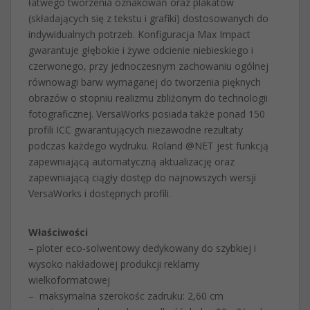
łatwego tworzenia oznakowań oraz plakatów
(składających się z tekstu i grafiki) dostosowanych do
indywidualnych potrzeb. Konfiguracja Max Impact
gwarantuje głębokie i żywe odcienie niebieskiego i
czerwonego, przy jednoczesnym zachowaniu ogólnej
równowagi barw wymaganej do tworzenia pięknych
obrazów o stopniu realizmu zbliżonym do technologii
fotograficznej. VersaWorks posiada także ponad 150
profili ICC gwarantujących niezawodne rezultaty
podczas każdego wydruku. Roland @NET jest funkcją
zapewniającą automatyczną aktualizację oraz
zapewniającą ciągły dostęp do najnowszych wersji
VersaWorks i dostępnych profili.
Właściwości
– ploter eco-solwentowy dedykowany do szybkiej i
wysoko nakładowej produkcji reklamy
wielkoformatowej
– maksymalna szerokośc zadruku: 2,60 cm