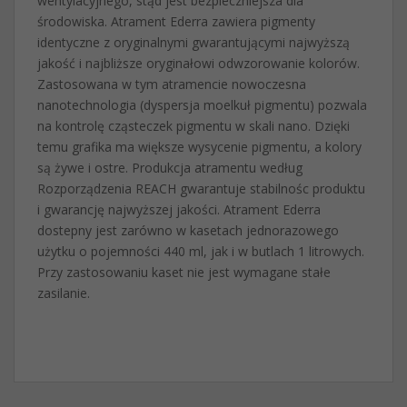
wentylacyjnego, stąd jest bezpieczniejsza dla
środowiska. Atrament Ederra zawiera pigmenty
identyczne z oryginalnymi gwarantującymi najwyższą
jakość i najbliższe oryginałowi odwzorowanie kolorów.
Zastosowana w tym atramencie nowoczesna
nanotechnologia (dyspersja moelkuł pigmentu) pozwala
na kontrolę cząsteczek pigmentu w skali nano. Dzięki
temu grafika ma większe wysycenie pigmentu, a kolory
są żywe i ostre. Produkcja atramentu według
Rozporządzenia REACH gwarantuje stabilnośc produktu
i gwarancję najwyższej jakości. Atrament Ederra
dostepny jest zarówno w kasetach jednorazowego
użytku o pojemności 440 ml, jak i w butlach 1 litrowych.
Przy zastosowaniu kaset nie jest wymagane stałe
zasilanie.