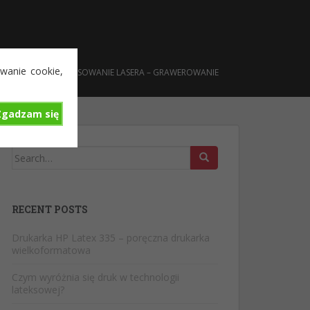
wanie cookie,
AŁYSTOK
ZASTOSOWANIE LASERA – GRAWEROWANIE
Zgadzam się
Search
for:
RECENT POSTS
Drukarka HP Latex 335 – poręczna drukarka
wielkoformatowa
Czym wyróżnia się druk w technologii
lateksowej?