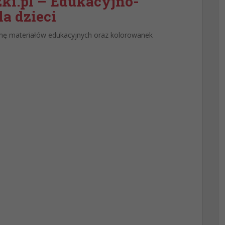
i.pl – Edukacyjno-
a dzieci
mę materiałów edukacyjnych oraz kolorowanek