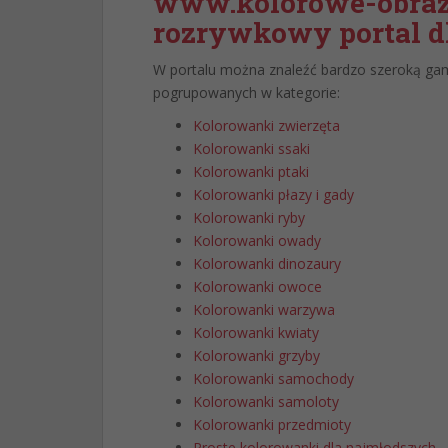
www.kolorowe-obrazk
rozrywkowy portal dl
W portalu można znaleźć bardzo szeroką ga
pogrupowanych w kategorie:
Kolorowanki zwierzęta
Kolorowanki ssaki
Kolorowanki ptaki
Kolorowanki płazy i gady
Kolorowanki ryby
Kolorowanki owady
Kolorowanki dinozaury
Kolorowanki owoce
Kolorowanki warzywa
Kolorowanki kwiaty
Kolorowanki grzyby
Kolorowanki samochody
Kolorowanki samoloty
Kolorowanki przedmioty
Proste kolorowanki dla najmłodszych