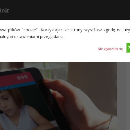
tok
ywa plików "cookie". Korzystając ze strony wyrażasz zgodę na uży
DRUK WIELKOFORMATOWY – PLOTERY ROLAND
STRONY INTERNETOWE BI
ualnymi ustawieniami przeglądarki.
Nie zgadzam się