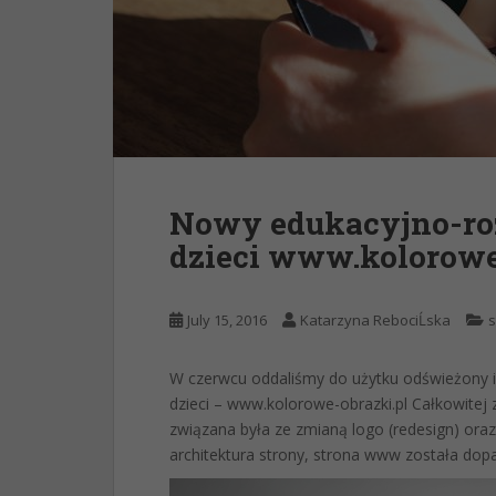
Nowy edukacyjno-ro
dzieci www.kolorowe
July 15, 2016
Katarzyna RebociĹska
s
W czerwcu oddaliśmy do użytku odświeżony 
dzieci – www.kolorowe-obrazki.pl Całkowitej 
związana była ze zmianą logo (redesign) or
architektura strony, strona www została do